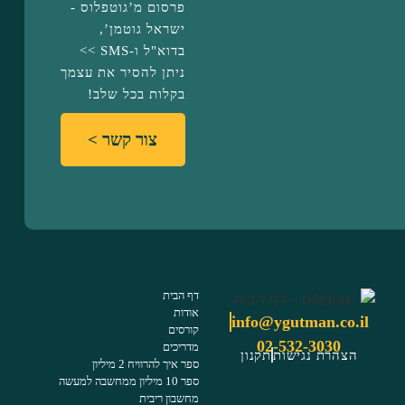
פרסום מ’גוטפלוס -
ישראל גוטמן’,
בדוא"ל ו-SMS >>
ניתן להסיר את עצמך
בקלות בכל שלב!
צור קשר >
דף הבית
אודות
info@ygutman.co.il
קורסים
02-532-3030
מדריכים
הצהרת נגישות
תקנון
ספר איך להרוויח 2 מיליון
ספר 10 מיליון ממחשבה למעשה
מחשבון ריבית