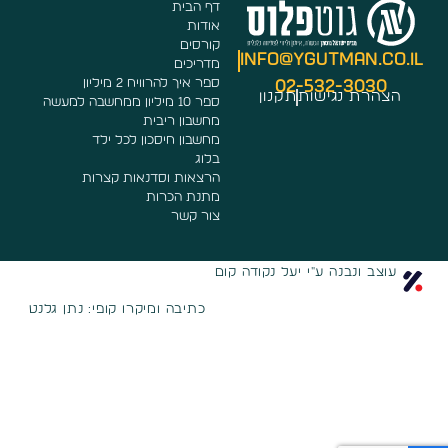
דף הבית
אודות
קורסים
info@ygutman.co.
מדריכים
ספר איך להרוויח 2 מיליון
02-532-3030
הצהרת נגישות
תקנון
ספר 10 מיליון ממחשבה למעשה
מחשבון ריבית
מחשבון חיסכון לכל ילד
בלוג
הרצאות וסדנאות קצרות
מתנת הכרות
צור קשר
עוצב ונבנה ע"י יעל נקודה קום
כתיבה ומיקרו קופי: נתן גלנט