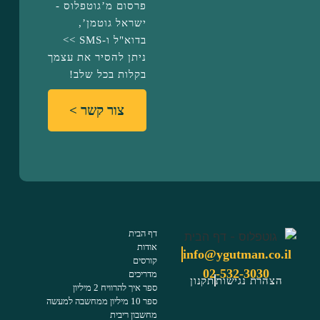
פרסום מ’גוטפלוס -
ישראל גוטמן’,
בדוא"ל ו-SMS >>
ניתן להסיר את עצמך
בקלות בכל שלב!
צור קשר >
דף הבית
אודות
info@ygutman.co.il
קורסים
02-532-3030
מדריכים
הצהרת נגישות
תקנון
ספר איך להרוויח 2 מיליון
ספר 10 מיליון ממחשבה למעשה
מחשבון ריבית