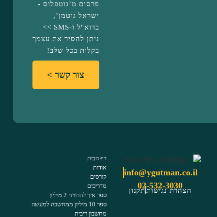
פרסום מ’גוטפלוס -
ישראל גוטמן’,
בדוא"ל ו-SMS >>
ניתן להסיר את עצמך
בקלות בכל שלב!
צור קשר >
דף הבית
אודות
info@ygutman.co.il
קורסים
02-532-3030
מדריכים
הצהרת נגישות
תקנון
ספר איך להרוויח 2 מיליון
ספר 10 מיליון ממחשבה למעשה
מחשבון ריבית