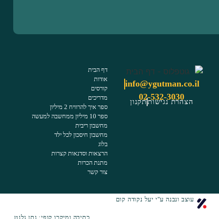
דף הבית
אודות
info@ygutman.co.il
קורסים
02-532-3030
מדריכים
הצהרת נגישות
תקנון
ספר איך להרוויח 2 מיליון
ספר 10 מיליון ממחשבה למעשה
מחשבון ריבית
מחשבון חיסכון לכל ילד
בלוג
הרצאות וסדנאות קצרות
מתנת הכרות
צור קשר
עוצב ונבנה ע"י יעל נקודה קום
כתיבה ומיקרו קופי: נתן גלנט