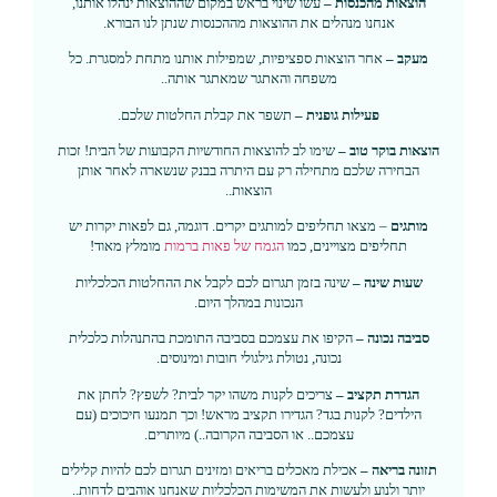
הוצאות מהכנסות –
עשו שינוי בראש במקום שההוצאות ינהלו אותנו,
אנחנו מנהלים את ההוצאות מההכנסות שנתן לנו הבורא.
מעקב –
אחר הוצאות ספציפיות, שמפילות אותנו מתחת למסגרת. כל
משפחה והאתגר שמאתגר אותה..
פעילות גופנית –
תשפר את קבלת החלטות שלכם.
הוצאות בוקר טוב –
שימו לב להוצאות החודשיות הקבועות של הבית! זכות
הבחירה שלכם מתחילה רק עם היתרה בבנק שנשארה לאחר אותן
הוצאות..
מותגים
– מצאו תחליפים למותגים יקרים. דוגמה, גם לפאות יקרות יש
תחליפים מצויינים, כמו
הגמח של פאות ברמות
מומלץ מאוד!
שעות שינה –
שינה בזמן תגרום לכם לקבל את ההחלטות הכלכליות
הנכונות במהלך היום.
סביבה נכונה –
הקיפו את עצמכם בסביבה התומכת בהתנהלות כלכלית
נכונה, נטולת גילגולי חובות ומינוסים.
הגדרת תקציב –
צריכים לקנות משהו יקר לבית? לשפץ? לחתן את
הילדים? לקנות בגד? הגדירו תקציב מראש! וכך תמנעו חיכוכים (עם
עצמכם.. או הסביבה הקרובה..) מיותרים.
תזונה בריאה –
אכילת מאכלים בריאים ומזינים תגרום לכם להיות קלילים
יותר ולנוע ולעשות את המשימות הכלכליות שאנחנו אוהבים לדחות..