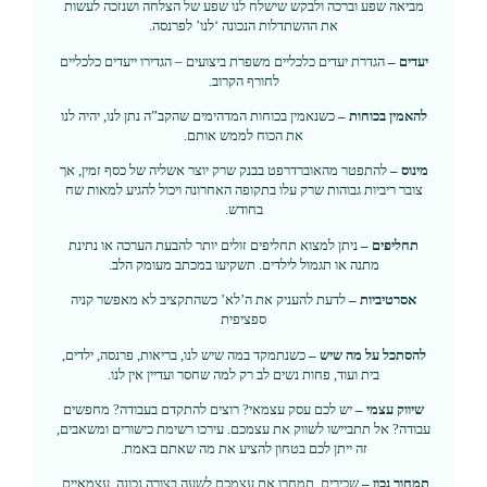
מביאה שפע וברכה ולבקש שישלח לנו שפע של הצלחה ושנזכה לעשות
את ההשתדלות הנכונה ‘לנו’ לפרנסה.
יעדים –
הגדרת יעדים כלכליים משפרת ביצועים – הגדירו ייעדים כלכליים
לחורף הקרוב.
להאמין בכוחות –
כשנאמין בכוחות המדהימים שהקב”ה נתן לנו, יהיה לנו
את הכוח לממש אותם.
מינוס –
להתפטר מהאוברדרפט בבנק שרק יוצר אשליה של כסף זמין, אך
צובר ריביות גבוהות שרק עלו בתקופה האחרונה ויכול להגיע למאות שח
בחודש.
תחליפים –
ניתן למצוא תחליפים זולים יותר להבעת הערכה או נתינת
מתנה או תגמול לילדים. תשקיעו במכתב מעומק הלב.
אסרטיביות –
לדעת להעניק את ה’לא’ כשהתקציב לא מאפשר קניה
ספציפית
להסתכל על מה שיש –
כשנתמקד במה שיש לנו, בריאות, פרנסה, ילדים,
בית ועוד, פחות נשים לב רק למה שחסר ועדיין אין לנו.
שיווק עצמי –
יש לכם עסק עצמאי? רוצים להתקדם בעבודה? מחפשים
עבודה? אל תתביישו לשווק את עצמכם. עירכו רשימת כישורים ומשאבים,
זה ייתן לכם בטחון להציע את מה שאתם באמת.
תמחור נכון –
שכירים, תמחרו את עצמכם לשעה בצורה נכונה. עצמאיים,