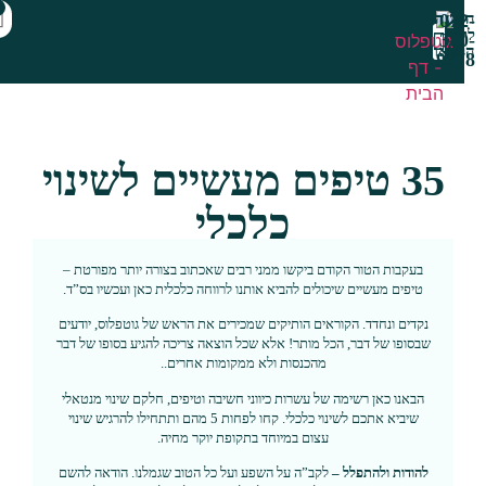
0
ות
מתנת היכרות
35 טיפים מעשיים לשינוי
כלכלי
בעקבות הטור הקודם ביקשו ממני רבים שאכתוב בצורה יותר מפורטת –
טיפים מעשיים שיכולים להביא אותנו לרווחה כלכלית כאן ועכשיו בס”ד.
נקדים ונחדד. הקוראים הותיקים שמכירים את הראש של גוטפלוס, יודעים
שבסופו של דבר, הכל מותר! אלא שכל הוצאה צריכה להגיע בסופו של דבר
מהכנסות ולא ממקומות אחרים..
הבאנו כאן רשימה של עשרות כיווני חשיבה וטיפים, חלקם שינוי מנטאלי
שיביא אתכם לשינוי כלכלי. קחו לפחות 5 מהם ותתחילו להרגיש שינוי
עצום במיוחד בתקופת יוקר מחיה.
להודות ולהתפלל –
לקב”ה על השפע ועל כל הטוב שגמלנו. הודאה להשם