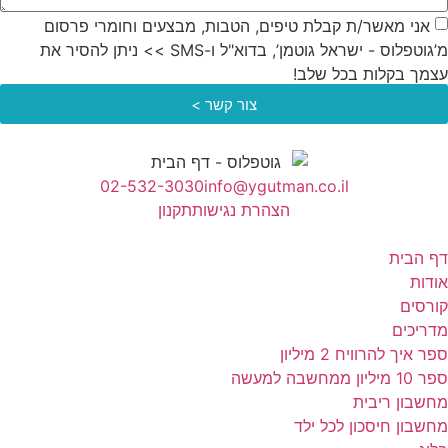
 מאשר/ת קבלת טיפים, הטבות, מבצעים וחומרי פרסום
מ’גוטפלוס - ישראל גוטמן’, בדוא"ל ו-SMS >> ניתן להסיר את
בקלות בכל שלב!
צור קשר >
02-532-3030
info@ygutman.co.il
הצהרת נגישות
תקנון
ית
ם
ים
הרוויח 2 מיליון
 ריבית
 חיסכון לכל ילד