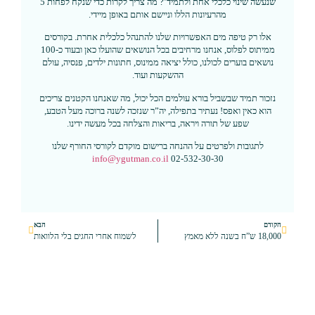
שנעשה שינוי כלכלי אחת ולתמיד’? מה צריך לקרות כדי שנקח לפחות 5
מהרעיונות הללו וניישם אותם באופן מיידי.
אלו רק טיפה מים האפשרויות שלנו להתנהל כלכלית אחרת. בקורסים
ממיתוס לפלוס, אנחנו מרחיבים בכל הנושאים שהועלו כאן ובעוד כ-100
נושאים בוערים לכולנו, כולל יציאה ממינוס, חתונות ילדים, פנסיה, עולם
ההשקעות ועוד.
נזכור תמיד שבשביל בורא עולמים הכל יכול, מה שאנחנו הקטנים צריכים
הוא כאין ואפס! נעתיר בתפילה, יה”ר שנזכה לשנה ברוכה מעל הטבע,
שפע של תורה ויראה, בריאות והצלחה בכל מעשה ידינו.
לתגובות ולפרטים על ההנחה ברישום מוקדם לקורסי החורף שלנו
info@ygutman.co.il
02-532-30-30
הקודם
הבא
18,000 ש”ח בשנה ללא מאמץ
לשמוח אחרי החגים בלי הלוואות