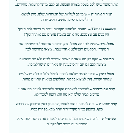
את המוצר שיש לכם בעסק בצורה הנכונה. גם לכם מותר להעלות מחירים..
תמחור ארוחות –
שימו לב לעלויות של הארוחות שלנו. ניתן למצוא
תחליפים בריאים, מזינים וזולים יותר.
Time is money –
נמנעים מלחפש מקומות זולים כי חשוב לכם הזמן?
היו כנים עם עצמכם, מה אתם באמת עושים עם אותו הזמן?!
אוכל נזרק –
שימו לב כמה אוכל נזרק בסיום הארוחות / כשמנקים את
המקרר / הסלטים והצ’ולנט אחרי שבת.. מצאו פתרונות לכך.
מבצעים –
תקנו רק מה שאתם באמת צריכים לבית ולא מה שהחנות
מציעה לכם גם אם זה סופעונה או מארזים ‘משתלמים’..
אוכל בחוץ –
חשוב לדעת שלאוכל בחוץ (כולל צ’ולנט בליל שישי) יש
עלויות יקרות. ניתן למצוא בקלות תחליפים במאות אחוזים פחות.
קניה עם רשימה –
להיצמד לרשימת הקניות ולהכתיב לסופר מה אנחנו
צריכים לבית שלנו ולא מה הוא רוצה למכור לנו.
קניה שבועית –
גורם לכניסה פחות לסופר, לחיסכון בזמן וחיסכון של הרבה
כסף. בתכנון נכון המקרר יהיה יותר מלא בפחות כסף.
השתדלות –
לדעת שאנחנו מצידנו צריכים לעשות את ההשתדלות, אבל
התוצאה זה בידים של הקב”ה.