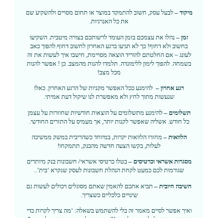
מיקוד –
לבעל עסק, חשוב להתמקד במוצר או תחום מסויים ולהשקיע שם
את כל האנרגיות.
זמן –
נהלו את עצמכם בזמן העומד לרשותכם בצורה מיטבית. השקיעו
בחשוב ולא דחוף! כך לא תגיעו ברגע האחרון לחשוב דחוף.להפוך כאב
לעונג – אם החלטתם להוריד הוצאה מסויימת, חישבו איך לעשות את זה
בשמחה. להפוך לימון ללימונדה. תלמדו להנות מהמצב. כן ! אפשר להנות
מכל מצב!
רגע אחרון –
להימנע ככל האפשר מקניות של הרגע האחרון. כאלו
שנעשות מתוך לחץ ולא מאפשרת לנו שיקול דעת אמיתי.
תשלומים –
להימנע מתשלומים על הוצאות חודשיות שחוזרות על עצמן
כל חודש. אשליה שאפשר לקנות יותר, אך מעמיס על התזרים החודשי.
הלוואות –
מחזרו הלוואות יקרות, במיוחד כשהריבית במשק ממשיכה
לעלות, בקשו הצעה חדשה מהבנק, תתמקחו!
מסגרות אשראי וכרטיסים –
בטלו כרטיסי אשראי/ חשבונות בנק מיותרים
שגורמות לכם כמעט לקחת הנהלת חשבונות לעסק שנקרא ‘בית’..
חשיבה חיובית –
תביא אתכם להאמין שאתם מסוגלים ויכולים לעשות גם
שינויים כלכליים כשצריך.
ואיך אפשר לסיים מאמר זה בלי להשתמש בשאלה: ‘מה צריך לקרות כדי