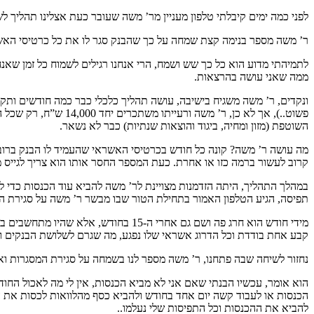
לפני כמה ימים קיבלתי טלפון מעניין מר’ משה שעובר כעת אצלינו תהליך לשי
ר’ משה מספר בנימה קצת שמחה על כך שהבנק סגר לו את כל כרטיסי האשרא
לתמיהתי מדוע הוא כל כך שש ושמח, הרי אנחנו רגילים לשמוח כל זמן שאנ
ממה שאני עושה בהרצאות.
ונקדים, ר’ משה משגיח בישיבה, עושה תהליך כלכלי כבר כמה חודשים ותקו
פשוט..), אך לא כן, 
השוטפת (מזון ומחיה, ביגוד והוצאות שנתיות) כבר לא נשאר.
קרוב לעשור ברמה כזו או אחרת. כעת המספר החסר אותו הוא צריך לגייס מידי חוד
במהלך התהליך, היתה הזדמנות מצויינת לר’ משה להביא עוד הכנסות כדי לג
תפיסה, הגיע הטלפון האמור בתחילת הטור שבו מבשר ר’ משה על סגירת המ
מידי חודש הוא חרג פה ושם גם אחרי ה
קבע אחת בודדת וכל הדרוג אשראי שלו נפגע, מה שגרם לשלושת הבנקים ו
נחזור לשיחה שבה פתחנו, ר’ משה מספר לנו בשמחה על סגירת המסגרות וא
הוא אומר, עכשיו הבנתי שאם אני לא מביא הכנסות, אין לי מה לאכול החו
להביא את ההכנסות וכל התפיסות שלי נעלמו..