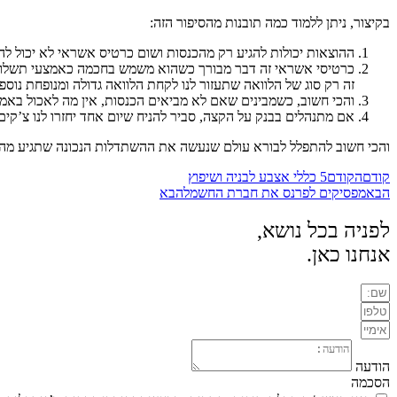
בקיצור, ניתן ללמוד כמה תובנות מהסיפור הזה:
ההוצאות יכולות להגיע רק מהכנסות ושום כרטיס אשראי לא יכול לה
כרטיסי אשראי זה דבר מבורך כשהוא משמש בחכמה כאמצעי תשלום בלב
זה רק סוג של הלוואה שתעזור לנו לקחת הלוואה גדולה ומנופחת נוספת ב15 לחודש כדי לכסות את הכר
והכי חשוב, כשמבינים שאם לא מביאים הכנסות, אין מה לאכול באמת
אם מתנהלים בבנק על הקצה, סביר להניח שיום אחד יחזרו לנו צ’קים
והכי חשוב להתפלל לבורא עולם שנעשה את ההשתדלות הנכונה שתגיע מהכ
קודם
הקודם
5 כללי אצבע לבניה ושיפוץ
הבא
מפסיקים לפרנס את חברת החשמל
הבא
לפניה בכל נושא,
אנחנו כאן.
הודעה
הסכמה