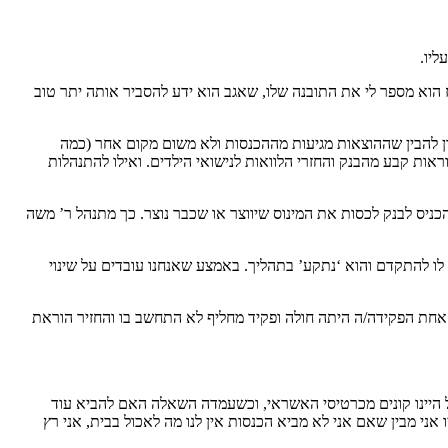
ליו.
ז הוא מספר לי את התובנה שלו, שאגב הוא ידע להסביר אותה יתר טוב
כון להבין שההוצאות מגיעות מההכנסות ולא משום מקום אחר (כמה
משכנתא, שכר לימוד והוראות קבע מהבנק והחזרי הלוואות לנישואי הילדים. ואילו להתנהלות
קראת ה-15 בחודש מתחיל מחול השדים להשיג את הכסף ולהכניס לבנק לכסות את המינוס שיווצר או שכבר נוצר. כך מתנהל ר’ משה
 לו להתקדם והוא ‘נתקע’ בתהליך. באמצע שאנחנו עובדים על שינוי
חרון, עד שפעם אחת הפקידה/ה היתה חולה ופקיד מחליף לא התחשב בו והחזיר הוראת
כל היינו קונים מכרטיסי האשראי, וכשעמדה השאלה האם להביא עוד
סמים להביא את ההכנסות, אבל עכשיו אני מבין שאם אני לא מביא הכנסות אין לנו מה לאכול בבית, אני רץ