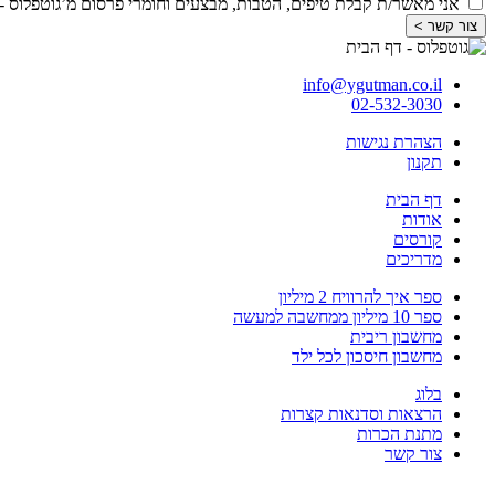
אני מאשר/ת קבלת טיפים, הטבות, מבצעים וחומרי פרסום מ’גוטפלוס - ישראל גוטמן’, בדוא"ל ו-SMS >> 
צור קשר >
info@ygutman.co.il
02-532-3030
הצהרת נגישות
תקנון
דף הבית
אודות
קורסים
מדריכים
ספר איך להרוויח 2 מיליון
ספר 10 מיליון ממחשבה למעשה
מחשבון ריבית
מחשבון חיסכון לכל ילד
בלוג
הרצאות וסדנאות קצרות
מתנת הכרות
צור קשר