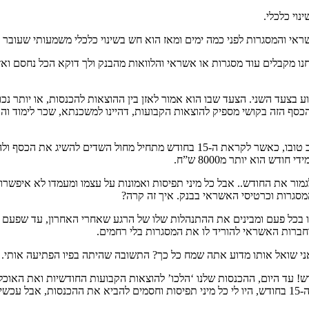
נוי כלכלי.
י והמסגרות לפני כמה ימים ומאז הוא חש בשינוי כלכלי משמעותי שעובר ע
חנו מקבלים עוד מסגרות או אשראי והלוואות מהבנק ולך דוקא הכל נחסם וא
ע בצעד השני. הצעד שבו הוא אמור לאזן בין ההוצאות להכנסות, או יותר נ
ר’ משה ורעייתו משתכרים יחד 14,000 ש”ח, רק שכל הכסף הזה בקושי מספיק להוצאות הקבועות, דהיינו ל
מה עושה ר’ משה? קונה כל חודש בכרטיסי האשראי שהעמיד לו הבנק ברוב טובו, כאשר ל
ש הוא יותר מ8000 ש”ח.
מור את החודש.. אבל כל מיני תפיסות ואמונות על עצמו ומעמדו לא איפשרו
סגרות וכרטיסי האשראי בבנק. איך זה קרה?
-15 בחודש, אלא שהיו מתחשבים בו בכל פעם ומבינים את ההתנהלות שלו של הרגע שאחרי הא
חברות האשראי להוריד לו את המסגרות בלי רחמים.
ני שואל אותו מדוע אתה שמח כל כך? התשובה שהיתה בפיו הפתיעה אותי.
דש! עד היום, ההכנסות שלנו ‘הלכו’ להוצאות הקבועות החודשיות ואת האו
הכנסות או לעבוד קשה יום אחד בחודש ולהביא כסף מהלוואות לכסות את ה-15 בחודש, היו לי כל מיני תפיסות וח