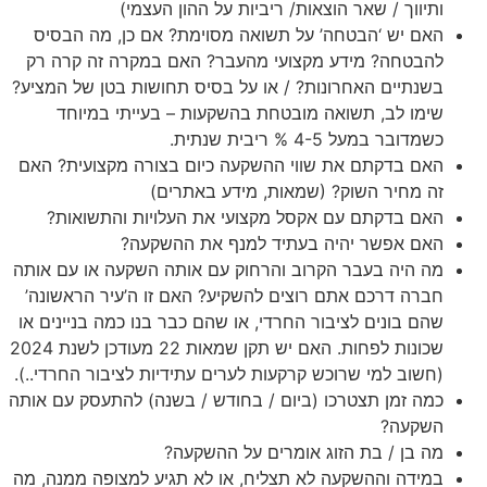
ותיווך / שאר הוצאות/ ריביות על ההון העצמי)
האם יש ‘הבטחה’ על תשואה מסוימת? אם כן, מה הבסיס
להבטחה? מידע מקצועי מהעבר? האם במקרה זה קרה רק
בשנתיים האחרונות? / או על בסיס תחושות בטן של המציע?
שימו לב, תשואה מובטחת בהשקעות – בעייתי במיוחד
כשמדובר במעל 4-5 % ריבית שנתית.
האם בדקתם את שווי ההשקעה כיום בצורה מקצועית? האם
זה מחיר השוק? (שמאות, מידע באתרים)
האם בדקתם עם אקסל מקצועי את העלויות והתשואות?
האם אפשר יהיה בעתיד למנף את ההשקעה?
מה היה בעבר הקרוב והרחוק עם אותה השקעה או עם אותה
חברה דרכם אתם רוצים להשקיע? האם זו ה’עיר הראשונה’
שהם בונים לציבור החרדי, או שהם כבר בנו כמה בניינים או
שכונות לפחות. האם יש תקן שמאות 22 מעודכן לשנת 2024
(חשוב למי שרוכש קרקעות לערים עתידיות לציבור החרדי..).
כמה זמן תצטרכו (ביום / בחודש / בשנה) להתעסק עם אותה
השקעה?
מה בן / בת הזוג אומרים על ההשקעה?
במידה וההשקעה לא תצליח, או לא תגיע למצופה ממנה, מה