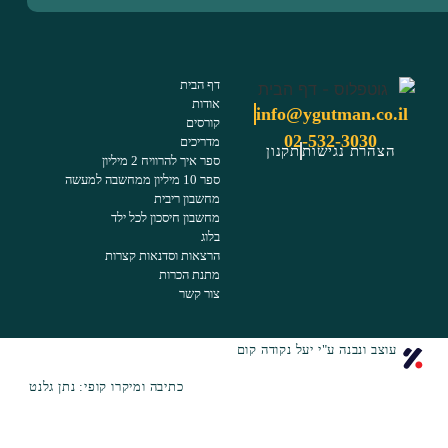
דף הבית
אודות
info@ygutman.co.il
קורסים
02-532-3030
מדריכים
הצהרת נגישות
תקנון
ספר איך להרוויח 2 מיליון
ספר 10 מיליון ממחשבה למעשה
מחשבון ריבית
מחשבון חיסכון לכל ילד
בלוג
הרצאות וסדנאות קצרות
מתנת הכרות
צור קשר
עוצב ונבנה ע"י יעל נקודה קום
כתיבה ומיקרו קופי: נתן גלנט