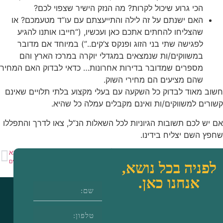
הכי גרוע שיכול לקרות? מה הנזק הישיר שצפוי לכם?
האם ישנתם על זה לילה והתייעצתם עם עו”ד מטעמכם? או
שהצליחו להחתים אתכם כאן ועכשיו, (“חייבו אותנו להגיע
לפגישה שתי בני הזוג ופנקס צ’קים..”) במיוחד אם מדובר
במשווקים/ות שנמצאים במגדלי יוקרה במרכז הארץ והם
מספרים שמדובר בדירות אחרונות… כדאי לבדוק האם המחיר
שהם מציעים הם מחירי השוק.
אוד לבדוק כל השקעה עם בעלי מקצוע בלתי תלויים שאינם
 למשווקים/ות ואינם מקבלים עמלה כל שהיא.
לכם תשובות הגיוניות לכל השאלות הנ”ל, צאו לדרך והתפללו
שם יצליח בידינו.
ם
הבא
בודקים השקעה?
עולם ההשקעות וחתונות הילדים
יה בכל נושא,
אנחנו כאן.