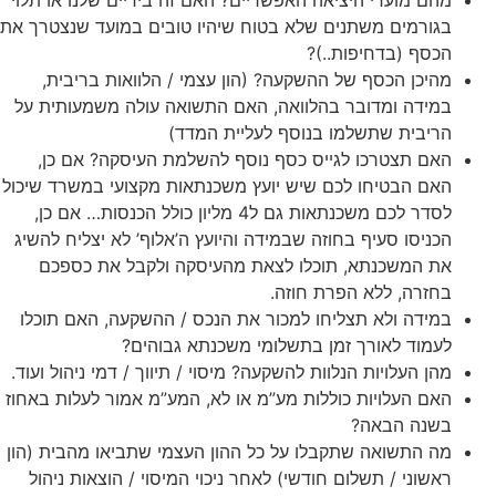
מהם מועדי היציאה האפשריים? האם זה בידיים שלנו או תלוי
בגורמים משתנים שלא בטוח שיהיו טובים במועד שנצטרך את
הכסף (בדחיפות..)?
מהיכן הכסף של ההשקעה? (הון עצמי / הלוואות בריבית,
במידה ומדובר בהלוואה, האם התשואה עולה משמעותית על
הריבית שתשלמו בנוסף לעליית המדד)
האם תצטרכו לגייס כסף נוסף להשלמת העיסקה? אם כן,
האם הבטיחו לכם שיש יועץ משכנתאות מקצועי במשרד שיכול
לסדר לכם משכנתאות גם ל4 מליון כולל הכנסות… אם כן,
הכניסו סעיף בחוזה שבמידה והיועץ ה’אלוף’ לא יצליח להשיג
את המשכנתא, תוכלו לצאת מהעיסקה ולקבל את כספכם
בחזרה, ללא הפרת חוזה.
במידה ולא תצליחו למכור את הנכס / ההשקעה, האם תוכלו
לעמוד לאורך זמן בתשלומי משכנתא גבוהים?
מהן העלויות הנלוות להשקעה? מיסוי / תיווך / דמי ניהול ועוד.
האם העלויות כוללות מע”מ או לא, המע”מ אמור לעלות באחוז
בשנה הבאה?
מה התשואה שתקבלו על כל ההון העצמי שתביאו מהבית (הון
ראשוני / תשלום חודשי) לאחר ניכוי המיסוי / הוצאות ניהול